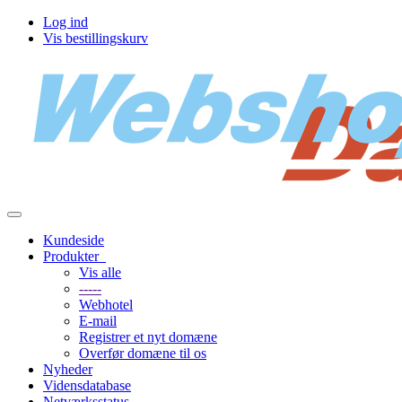
Log ind
Vis bestillingskurv
Toggle
navigation
Kundeside
Produkter
Vis alle
-----
Webhotel
E-mail
Registrer et nyt domæne
Overfør domæne til os
Nyheder
Vidensdatabase
Netværksstatus