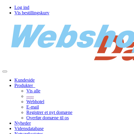
Log ind
Vis bestillingskurv
Toggle
navigation
Kundeside
Produkter
Vis alle
-----
Webhotel
E-mail
Registrer et nyt domæne
Overfør domæne til os
Nyheder
Vidensdatabase
Netværksstatus