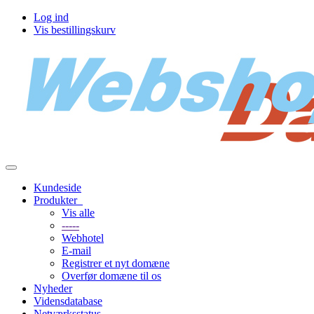
Log ind
Vis bestillingskurv
Toggle
navigation
Kundeside
Produkter
Vis alle
-----
Webhotel
E-mail
Registrer et nyt domæne
Overfør domæne til os
Nyheder
Vidensdatabase
Netværksstatus