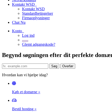
Kontakt WSD
Kontakt WSD
Standardbetingelser
Firmaoplysninger
Chat Nu
Konto
Log ind
-----
Glemt adgangskode?
Begynd søgningen efter dit perfekte domæ
Hvordan kan vi hjælpe idag?
Køb et domæne
»
Bestil hosting
»