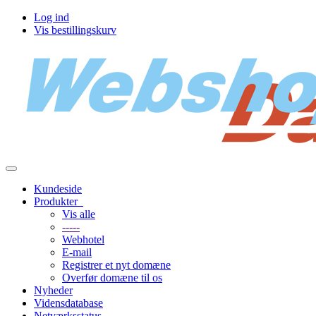
Log ind
Vis bestillingskurv
Toggle
navigation
Kundeside
Produkter
Vis alle
-----
Webhotel
E-mail
Registrer et nyt domæne
Overfør domæne til os
Nyheder
Vidensdatabase
Netværksstatus