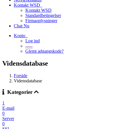
Kontakt WSD
Kontakt WSD
Standardbetingelser
Firmaoplysninger
Chat Nu
Konto
Log ind
-----
Glemt adgangskode?
Vidensdatabase
Forside
Vidensdatabase
Kategorier
1
E-mail
0
Server
0
SSL