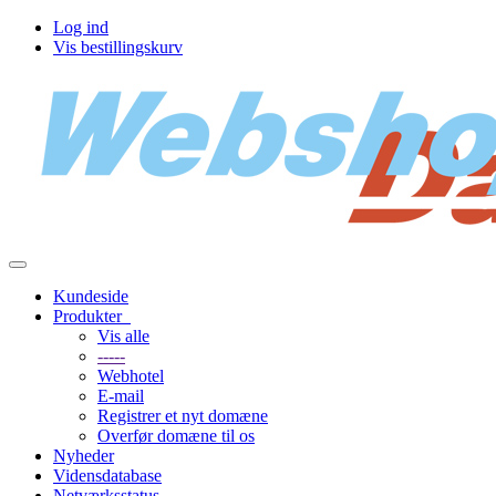
Log ind
Vis bestillingskurv
Toggle
navigation
Kundeside
Produkter
Vis alle
-----
Webhotel
E-mail
Registrer et nyt domæne
Overfør domæne til os
Nyheder
Vidensdatabase
Netværksstatus