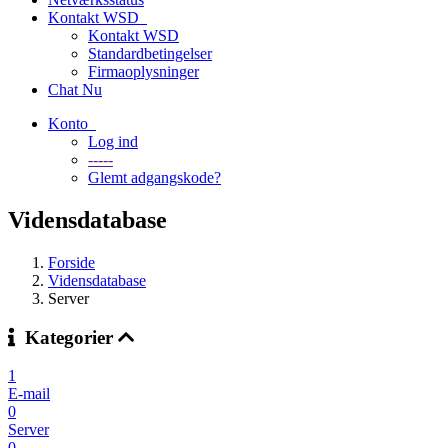
Kontakt WSD
Kontakt WSD
Standardbetingelser
Firmaoplysninger
Chat Nu
Konto
Log ind
-----
Glemt adgangskode?
Vidensdatabase
Forside
Vidensdatabase
Server
Kategorier
1
E-mail
0
Server
0